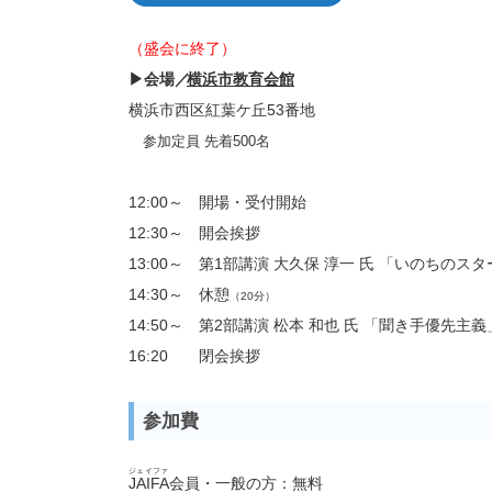
（盛会に終了）
▶︎会場／
横浜市教育会館
横浜市西区紅葉ケ丘53番地
参加定員 先着500名
12:00～ 開場・受付開始
12:30～ 開会挨拶
13:00～ 第1部講演 大久保 淳一 氏 「いのちのス
14:30～ 休憩
（20分）
14:50～ 第2部講演 松本 和也 氏 「聞き手優先主義
16:20 閉会挨拶
参加費
ジェイファ
JAIFA
会員・一般の方：無料