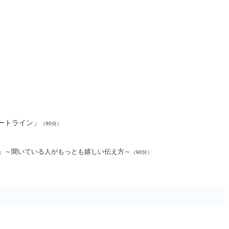
タートライン」
（90分）
」
～聞いている人がもっとも嬉しい伝え方～
（90分）