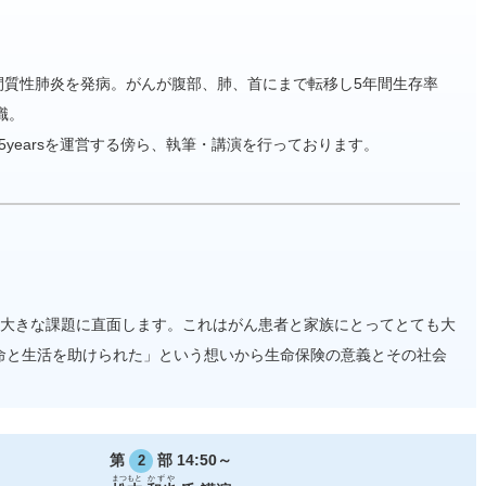
間質性肺炎を発病。がんが腹部、肺、首にまで転移し5年間生存率
職。
yearsを運営する傍ら、執筆・講演を行っております。
の大きな課題に直面します。これはがん患者と家族にとってとても大
命と生活を助けられた」という想いから生命保険の意義とその社会
第
部 14:50～
2
まつもと
かずや