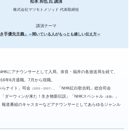
松本
和也
氏 講演
株式会社マツモトメソッド 代表取締役
講演テーマ
き手優先主義」
～聞いている人がもっとも嬉しい伝え方～
年NHKにアナウンサーとして入局。奈良・福井の各放送局を経て、
016年6月退職。7月から現職。
べらナイト」司会
、「NHK紅白歌合戦」総合司会
（2001～2007）
、「ダーウィンが来た！生き物新伝説」「NHKスペシャル
」
（多数）
、報道番組のキャスターなどアナウンサーとしてあらゆるジャンル