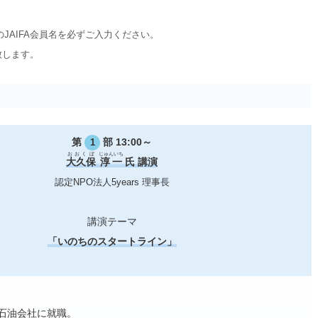
JAIFA会員名を必ずご入力ください。
致します。
第
部 13:00～
1
おおくぼ
じゅんいち
大久保
淳一
氏 講演
認定NPO法人5years 理事長
講演テーマ
「いのちのスタートライン」
手石油会社に就職。