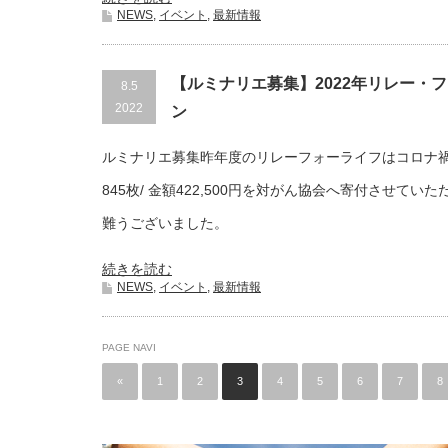
NEWS
,
イベント
,
最新情報
【ルミナリエ募集】2022年リレー・
8.5
2022
ン
ルミナリエ募集昨年度のリレーフォーライフはコロナ
845枚/ ⾦額422,500円を対がん協会へ寄付させて
難うございました。
続きを読む
NEWS
,
イベント
,
最新情報
PAGE NAVI
«
1
2
3
4
5
6
7
8