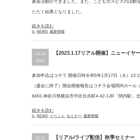
募金活動ができました。また、こどもホスピスの活動
ただく結果となりました。
続きを読む
NEWS
,
最新情報
【2023.1.17リアル開催】ニューイ
12.10
2022
参加申込はコチラ 開催日時令和5年1月17日（火）13:1
（盛会に終了）開会開催報告はコチラ会場関内ホール 大
8455 神奈川県横浜市中区住吉町4-42-1JR「関内駅」北
続きを読む
NEWS
,
イベント
,
セミナー
,
最新情報
【リアル/ライブ配信】秋季セミナー
10.11