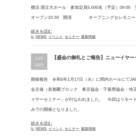
横浜 国立大ホール 参加定員5,000名（予定）09:0
オープン10:30 開演 オープニングセレモニー
続きを読む
NEWS
,
イベント
,
セミナー
,
最新情報
【盛会の御礼とご報告】ニューイヤー
1.24
2023
開催報告 令和5年1月17日（火）に関内ホールにてJA
会主催（首都圏ブロック 東京協会・千葉県協会・埼
イヤーセミナー」が行なわれました。 今回はリモー
みでの開催となりました。
続きを読む
NEWS
,
イベント
,
セミナー
,
最新情報