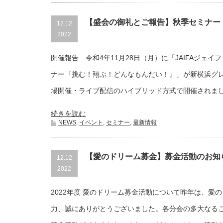
【盛会の御礼とご報告】秋季セミナー
12.12
2022
開催報告 令和4年11月28日（月）に「JAIFAジェ
ナー『挑む！翔ぶ！どんなもんだい！』」が新横浜グ
場開催・ライブ配信のハイブリッド方式で開催されま
続きを読む
NEWS
,
イベント
,
セミナー
,
最新情報
【愛のドリーム募金】募金活動のお知
12.12
2022
2022年度 愛のドリーム募⾦活動について昨年は、愛
力、誠にありがとうございました。各分会の多大なる