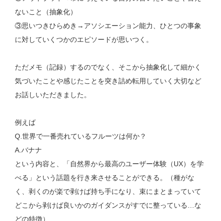
ないこと（抽象化）
③思いつきひらめき→アソシエーション能力、ひとつの事象
に対していくつかのエピソードが思いつく。
ただメモ（記録）するのでなく、そこから抽象化して細かく
気づいたことや感じたことを突き詰め転用していく大切など
お話しいただきました。
例えば
Q.世界で一番売れているフルーツは何か？
A.バナナ
という内容と、「自然界から最高のユーザー体験（UX）を学
べる」という話題を行き来させることができる。（種がな
く、剥くのが楽で剥けば持ち手になり、束にまとまっていて
どこから剥けば良いかのガイダンスがすでに整っている…な
どの特徴）