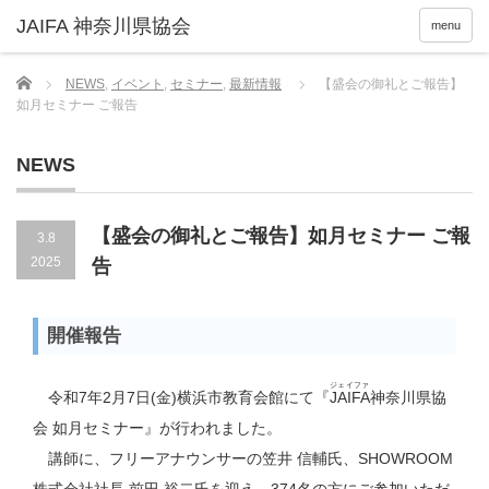
menu
Home
NEWS
,
イベント
,
セミナー
,
最新情報
【盛会の御礼とご報告】
如月セミナー ご報告
NEWS
【盛会の御礼とご報告】如月セミナー ご報
3.8
2025
告
開催報告
ジェイファ
令和7年2月7日(金)横浜市教育会館にて『
JAIFA
神奈川県協
会 如月セミナー』が行われました。
講師に、フリーアナウンサーの笠井 信輔氏、SHOWROOM