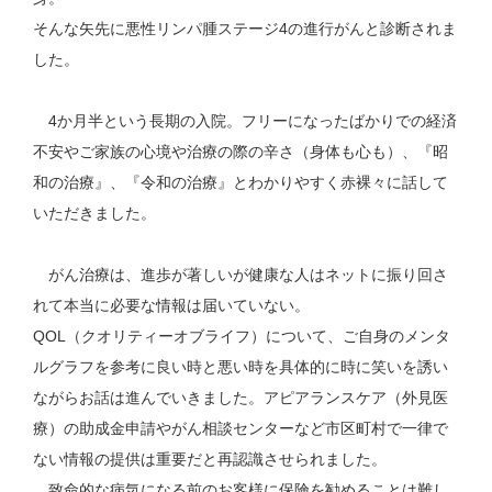
そんな矢先に悪性リンパ腫ステージ4の進行がんと診断されま
した。
4か月半という長期の入院。フリーになったばかりでの経済
不安やご家族の心境や治療の際の辛さ（身体も心も）、『昭
和の治療』、『令和の治療』とわかりやすく赤裸々に話して
いただきました。
がん治療は、進歩が著しいが健康な人はネットに振り回さ
れて本当に必要な情報は届いていない。
QOL（クオリティーオブライフ）について、ご自身のメンタ
ルグラフを参考に良い時と悪い時を具体的に時に笑いを誘い
ながらお話は進んでいきました。アピアランスケア（外見医
療）の助成金申請やがん相談センターなど市区町村で一律で
ない情報の提供は重要だと再認識させられました。
致命的な病気になる前のお客様に保険を勧めることは難し